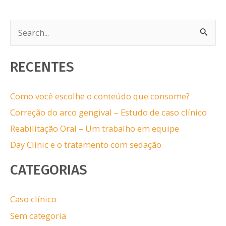
P
e
s
RECENTES
q
u
Como você escolhe o conteúdo que consome?
i
Correção do arco gengival – Estudo de caso clínico
s
Reabilitação Oral – Um trabalho em equipe
a
Day Clinic e o tratamento com sedação
r
CATEGORIAS
p
o
Caso clínico
r
Sem categoria
: