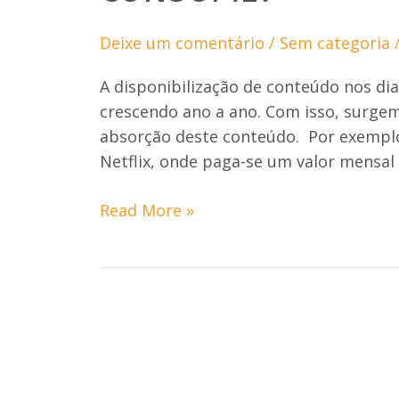
Deixe um comentário
/
Sem categoria
A disponibilização de conteúdo nos dia
crescendo ano a ano. Com isso, surg
absorção deste conteúdo. Por exemplo
Netflix, onde paga-se um valor mensal 
Como
Read More »
você
escolhe
o
conteúdo
que
consome?