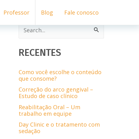
Professor
Blog
Fale conosco
P
e
s
RECENTES
q
u
Como você escolhe o conteúdo
que consome?
i
Correção do arco gengival –
s
Estudo de caso clínico
a
Reabilitação Oral – Um
trabalho em equipe
r
Day Clinic e o tratamento com
p
sedação
o